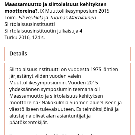
Maassamuutto ja siirtolaisuus kehityksen
moottoreina?
. IX Muuttoliikesymposium 2015
Toim.
Elli Heikkilä
ja
Tuomas Martikainen
Siirtolaisuusinstituutti
Siirtolaisuusinstituutin julkaisuja 4
Turku 2016, 124 s.
Details
Siirtolaisuusinstituutti on vuodesta 1975 lähtien
järjestänyt viiden vuoden välein
Muuttoliikesymposiumin. Vuoden 2015
yhdeksännen symposiumin teemana oli
Maassamuutto ja siirtolaisuus kehityksen
moottoreina? Näkökulmia Suomen alueelliseen ja
väestölliseen tulevaisuuteen. Esitelmöitsijöinä ja
alustajina olivat alan asiantuntijat ja
päätöksentekijät.