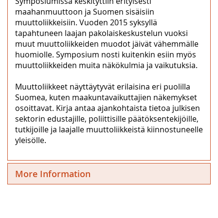
Symposiumissa keskityttiin erityisesti
maahanmuuttoon ja Suomen sisäisiin
muuttoliikkeisiin. Vuoden 2015 syksyllä
tapahtuneen laajan pakolaiskeskustelun vuoksi
muut muuttoliikkeiden muodot jäivät vähemmälle
huomiolle. Symposium nosti kuitenkin esiin myös
muuttoliikkeiden muita näkökulmia ja vaikutuksia.
Muuttoliikkeet näyttäytyvät erilaisina eri puolilla
Suomea, kuten maakuntavaikuttajien näkemykset
osoittavat. Kirja antaa ajankohtaista tietoa julkisen
sektorin edustajille, poliittisille päätöksentekijöille,
tutkijoille ja laajalle muuttoliikkeistä kiinnostuneelle
yleisölle.
More Information