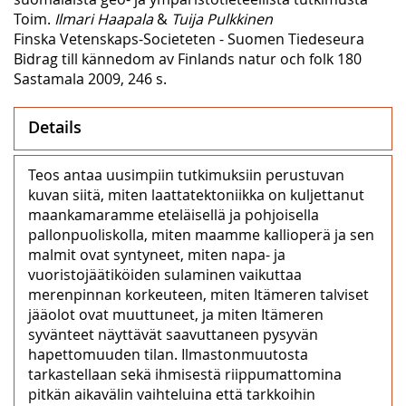
Toim.
Ilmari Haapala
&
Tuija Pulkkinen
Finska Vetenskaps-Societeten - Suomen Tiedeseura
Bidrag till kännedom av Finlands natur och folk 180
Sastamala 2009, 246 s.
Details
Teos antaa uusimpiin tutkimuksiin perustuvan
kuvan siitä, miten laattatektoniikka on kuljettanut
maankamaramme eteläisellä ja pohjoisella
pallonpuoliskolla, miten maamme kallioperä ja sen
malmit ovat syntyneet, miten napa- ja
vuoristojäätiköiden sulaminen vaikuttaa
merenpinnan korkeuteen, miten Itämeren talviset
jääolot ovat muuttuneet, ja miten Itämeren
syvänteet näyttävät saavuttaneen pysyvän
hapettomuuden tilan. Ilmastonmuutosta
tarkastellaan sekä ihmisestä riippumattomina
pitkän aikavälin vaihteluina että tarkkoihin