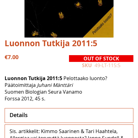
Skip
Luonnon Tutkija 2011:5
to
the
€7.00
OUT OF STOCK
beginning
SKU
49-LT-115:5
of
the
Luonnon Tutkija 2011:5
Pelottaako luonto?
images
Päätoimittaja
Juhani Mänttäri
gallery
Suomen Biologian Seura Vanamo
Forssa 2012, 45 s.
Details
Sis. artikkelit: Kimmo Saarinen & Tari Haahtela,
Allergiaa vai terveyttä luonnosta? Janne Sundell &