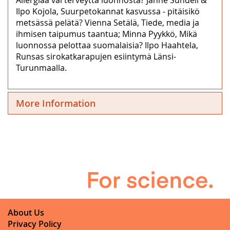
Ilpo Kojola, Suurpetokannat kasvussa ‒ pitäisikö
metsässä pelätä? Vienna Setälä, Tiede, media ja
ihmisen taipumus taantua; Minna Pyykkö, Mikä
luonnossa pelottaa suomalaisia? Ilpo Haahtela,
Runsas sirokatkarapujen esiintymä Länsi-
Turunmaalla.
More Information
About Us
Privacy Policy