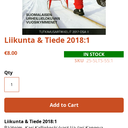
Skip
Liikunta & Tiede 2018:1
to
the
€8.00
IN STOCK
beginning
SKU
25-SLTS-55:1
of
the
Qty
images
gallery
Add to Cart
Liikunta & Tiede 2018:1
Päätoim.
Kari Kalliokoski (vast.)
ja
Jari Kanerva