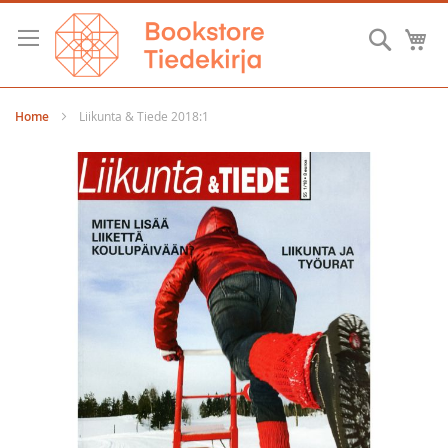
Skip
to
Searc
M
Content
Home
Liikunta & Tiede 2018:1
Skip
to
the
end
of
the
images
gallery