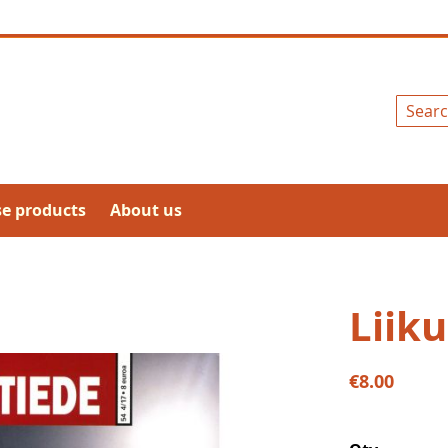
Search
se products
About us
Liik
€8.00