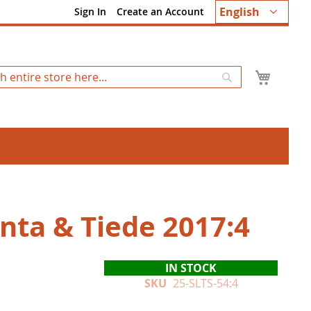
Language
English
Sign In
Create an Account
My Ca
Search
unta & Tiede 2017:4
IN STOCK
SKU
25-SLTS-54:4