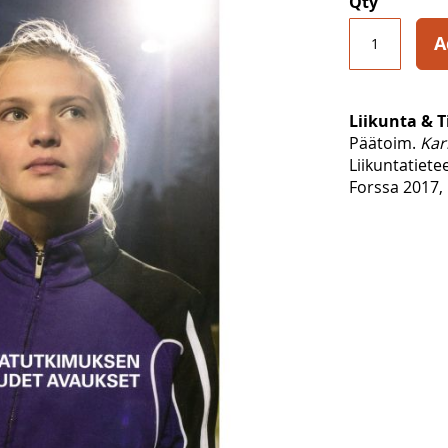
Qty
A
Liikunta & T
Päätoim.
Kari
Liikuntatiete
Forssa 2017, 