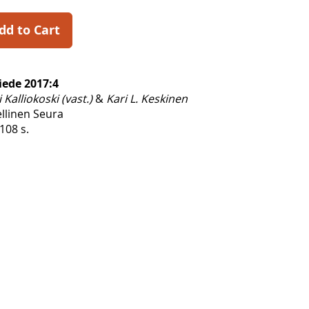
dd to Cart
iede 2017:4
 Kalliokoski (vast.)
&
Kari L. Keskinen
ellinen Seura
108 s.