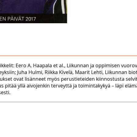
ikkelit: Eero A. Haapala et al., Liikunnan ja oppimisen vuor
iin; Juha Hulmi, Riikka Kivelä, Maarit Lehti, Liikunnan biotiet
tukset ovat lisänneet myös perustieteiden kiinnostusta selv
s pitää yllä aivojenkin terveyttä ja toimintakykyä – läpi elä
esti.