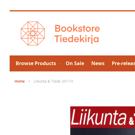
Skip
to
Content
Browse Products
On Sale
News
Pre-relea
Home
Liikunta & Tiede 2017:4
Skip
to
the
end
of
the