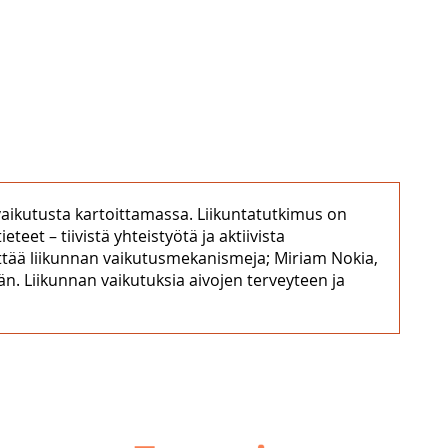
ovaikutusta kartoittamassa. Liikuntatutkimus on
eet – tiivistä yhteistyötä ja aktiivista
ittää liikunnan vaikutusmekanismeja; Miriam Nokia,
män. Liikunnan vaikutuksia aivojen terveyteen ja