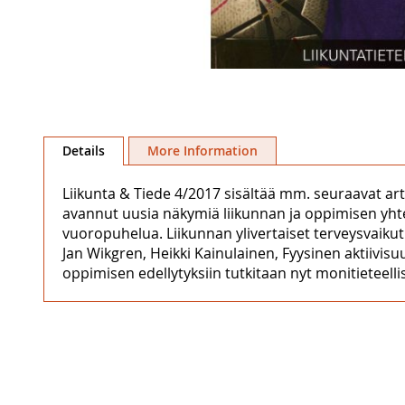
Skip
to
Details
More Information
the
beginning
Liikunta & Tiede 4/2017 sisältää mm. seuraavat art
of
avannut uusia näkymiä liikunnan ja oppimisen yhteyks
the
vuoropuhelua. Liikunnan ylivertaiset terveysvaiku
images
Jan Wikgren, Heikki Kainulainen, Fyysinen aktiivisuu
gallery
oppimisen edellytyksiin tutkitaan nyt monitieteellis