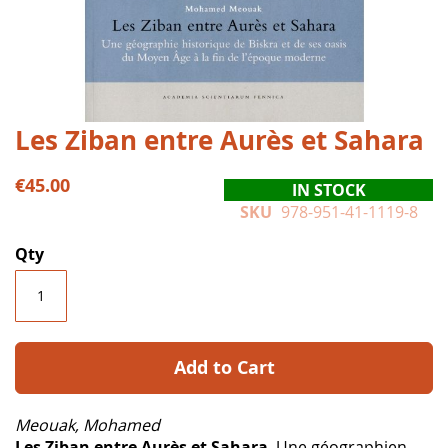
Skip
Les Ziban entre Aurès et Sahara
to
the
€45.00
IN STOCK
beginning
SKU
978-951-41-1119-8
of
the
Qty
images
gallery
Add to Cart
Meouak, Mohamed
Les Ziban entre Aurès et Sahara
. Une géographien