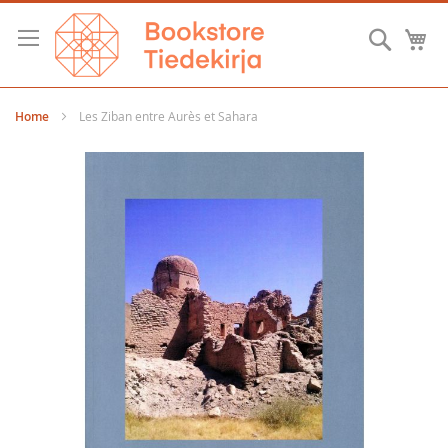
Skip
to
Searc
M
Content
Home
Les Ziban entre Aurès et Sahara
Skip
to
the
end
of
the
images
gallery