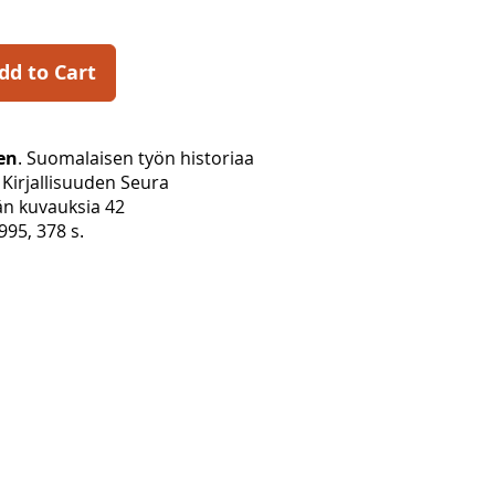
dd to Cart
en
. Suomalaisen työn historiaa
Kirjallisuuden Seura
n kuvauksia 42
95, 378 s.