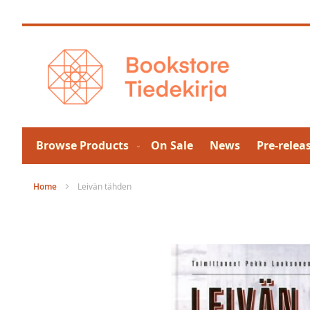
Skip
to
Content
Browse Products
On Sale
News
Pre-relea
Home
Leivän tähden
Skip
to
the
end
of
the