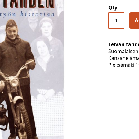
Qty
A
Leivän tähd
Suomalaisen 
Kansanelämä
Pieksämäki 19