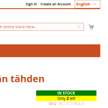
Language
English
Sign In
Create an Account
My Ca
Search
än tähden
IN STOCK
Only
2
left
SKU
951-717-854-9