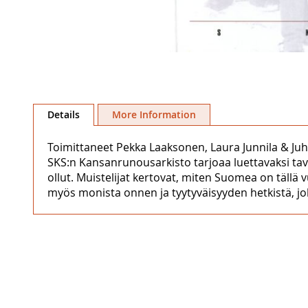
Skip
to
Details
More Information
the
beginning
Toimittaneet Pekka Laaksonen, Laura Junnila & Juh
of
SKS:n Kansanrunousarkisto tarjoaa luettavaksi tava
the
ollut. Muistelijat kertovat, miten Suomea on tällä 
images
myös monista onnen ja tyytyväisyyden hetkistä, jol
gallery