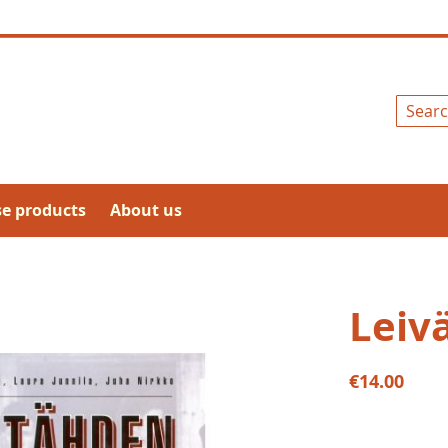
Search
se products
About us
Leiv
€14.00