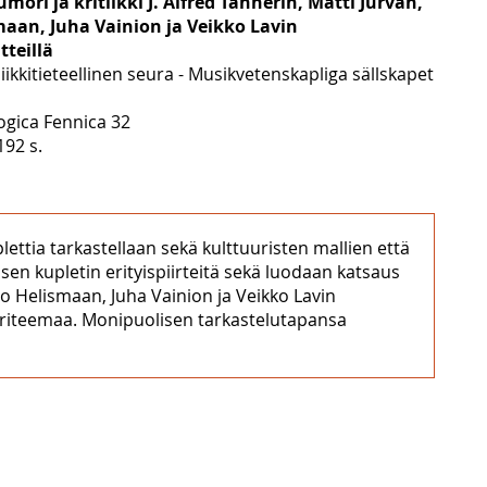
mori ja kritiikki J. Alfred Tannerin, Matti Jurvan,
maan, Juha Vainion ja Veikko Lavin
tteillä
kkitieteellinen seura - Musikvetenskapliga sällskapet
ogica Fennica 32
192 s.
lettia tarkastellaan sekä kulttuuristen mallien että
en kupletin erityispiirteitä sekä luodaan katsaus
ino Helismaan, Juha Vainion ja Veikko Lavin
kuriteemaa. Monipuolisen tarkastelutapansa