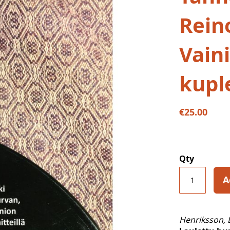
Rein
Vain
kuple
€25.00
Qty
A
Henriksson, 