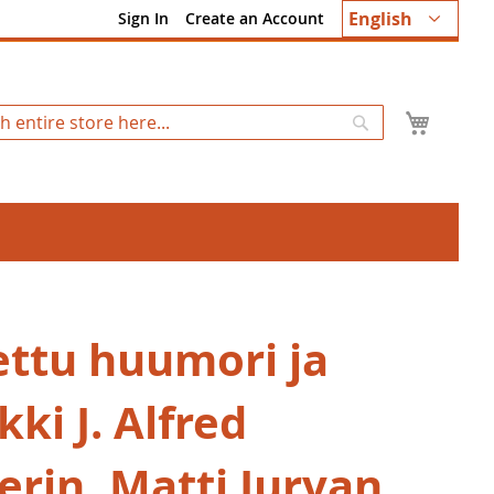
Language
English
Sign In
Create an Account
My Ca
Search
ettu huumori ja
ikki J. Alfred
erin, Matti Jurvan,