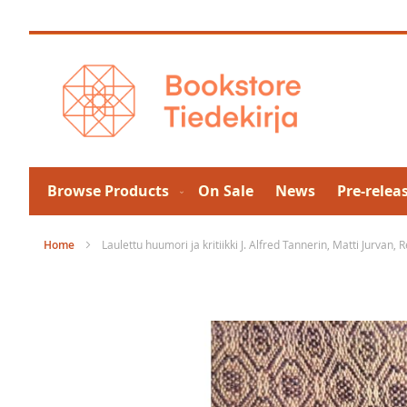
Skip
to
Content
Browse Products
On Sale
News
Pre-relea
Home
Laulettu huumori ja kritiikki J. Alfred Tannerin, Matti Jurvan,
Skip
to
the
end
of
the