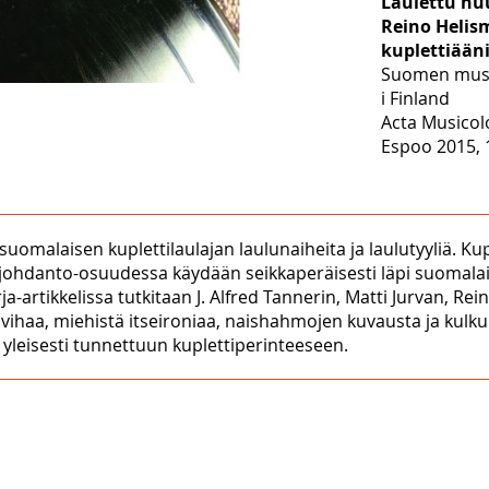
Laulettu huu
Reino Helis
kuplettiääni
Suomen musii
i Finland
Acta Musicol
Espoo 2015, 
suomalaisen kuplettilaulajan laulunaiheita ja laulutyyliä. Kup
 johdanto-osuudessa käydään seikkaperäisesti läpi suomalais
a-artikkelissa tutkitaan J. Alfred Tannerin, Matti Jurvan, Re
ravihaa, miehistä itseironiaa, naishahmojen kuvausta ja kul
 yleisesti tunnettuun kuplettiperinteeseen.