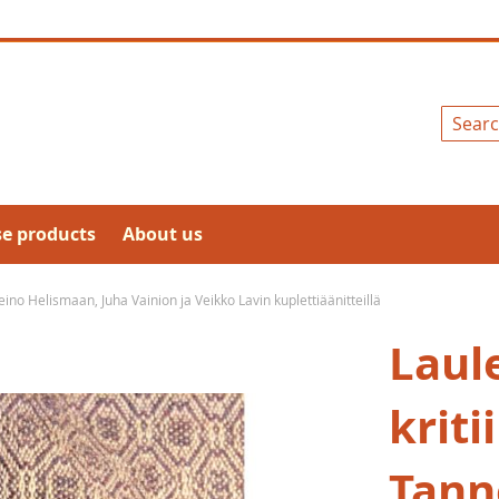
Search
se products
About us
 Reino Helismaan, Juha Vainion ja Veikko Lavin kuplettiäänitteillä
Laul
kriti
Tann