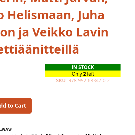
o Helismaan, Juha
ion ja Veikko Lavin
ttiäänitteillä
IN STOCK
Only
2
left
SKU
978-952-68347-0-2
dd to Cart
Laura