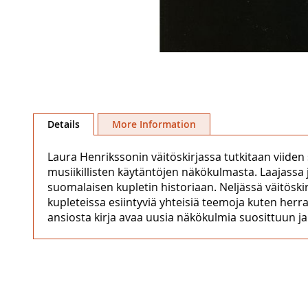
Skip
to
the
Details
More Information
beginning
of
Laura Henrikssonin väitöskirjassa tutkitaan viiden 
the
musiikillisten käytäntöjen näkökulmasta. Laajassa
images
suomalaisen kupletin historiaan. Neljässä väitöskirj
gallery
kupleteissa esiintyviä yhteisiä teemoja kuten her
ansiosta kirja avaa uusia näkökulmia suosittuun ja