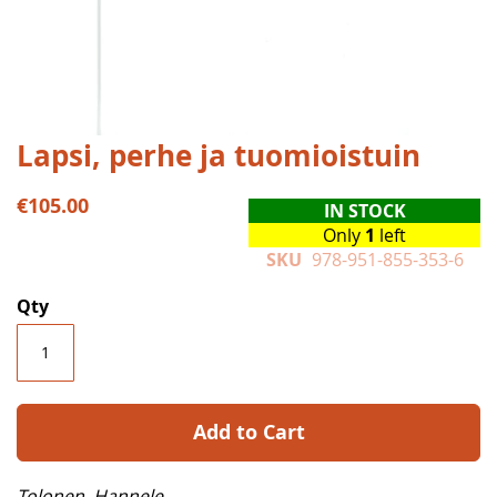
Skip
Lapsi, perhe ja tuomioistuin
to
the
€105.00
IN STOCK
beginning
Only
1
left
of
SKU
978-951-855-353-6
the
images
Qty
gallery
Add to Cart
Tolonen, Hannele