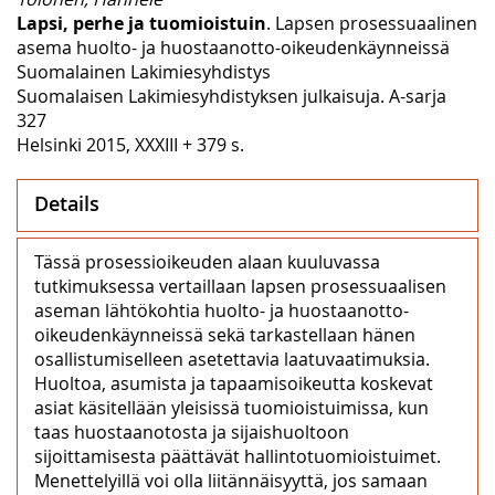
Lapsi, perhe ja tuomioistuin
. Lapsen prosessuaalinen
asema huolto- ja huostaanotto-oikeudenkäynneissä
Suomalainen Lakimiesyhdistys
Suomalaisen Lakimiesyhdistyksen julkaisuja. A-sarja
327
Helsinki 2015, XXXIII + 379 s.
Details
Tässä prosessioikeuden alaan kuuluvassa
tutkimuksessa vertaillaan lapsen prosessuaalisen
aseman lähtökohtia huolto- ja huostaanotto-
oikeudenkäynneissä sekä tarkastellaan hänen
osallistumiselleen asetettavia laatuvaatimuksia.
Huoltoa, asumista ja tapaamisoikeutta koskevat
asiat käsitellään yleisissä tuomioistuimissa, kun
taas huostaanotosta ja sijaishuoltoon
sijoittamisesta päättävät hallintotuomioistuimet.
Menettelyillä voi olla liitännäisyyttä, jos samaan