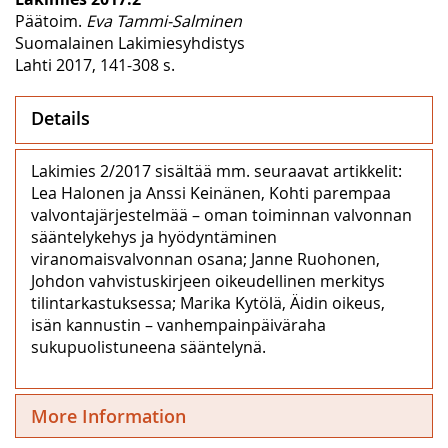
Päätoim.
Eva Tammi-Salminen
Suomalainen Lakimiesyhdistys
Lahti 2017, 141-308 s.
Details
Lakimies 2/2017 sisältää mm. seuraavat artikkelit:
Lea Halonen ja Anssi Keinänen, Kohti parempaa
valvontajärjestelmää – oman toiminnan valvonnan
sääntelykehys ja hyödyntäminen
viranomaisvalvonnan osana; Janne Ruohonen,
Johdon vahvistuskirjeen oikeudellinen merkitys
tilintarkastuksessa; Marika Kytölä, Äidin oikeus,
isän kannustin – vanhempainpäiväraha
sukupuolistuneena sääntelynä.
More Information