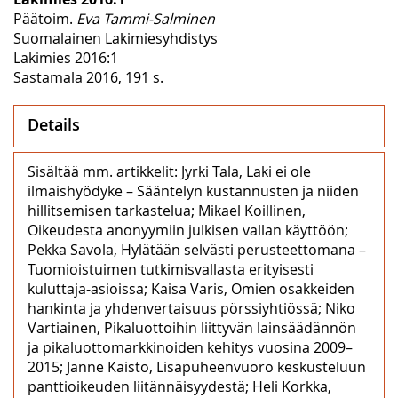
Päätoim.
Eva Tammi-Salminen
Suomalainen Lakimiesyhdistys
Lakimies 2016:1
Sastamala 2016, 191 s.
Details
Sisältää mm. artikkelit: Jyrki Tala, Laki ei ole
ilmaishyödyke – Sääntelyn kustannusten ja niiden
hillitsemisen tarkastelua; Mikael Koillinen,
Oikeudesta anonyymiin julkisen vallan käyttöön;
Pekka Savola, Hylätään selvästi perusteettomana –
Tuomioistuimen tutkimisvallasta erityisesti
kuluttaja-asioissa; Kaisa Varis, Omien osakkeiden
hankinta ja yhdenvertaisuus pörssiyhtiössä; Niko
Vartiainen, Pikaluottoihin liittyvän lainsäädännön
ja pikaluottomarkkinoiden kehitys vuosina 2009–
2015; Janne Kaisto, Lisäpuheenvuoro keskusteluun
panttioikeuden liitännäisyydestä; Heli Korkka,