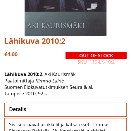
Skip
Lähikuva 2010:2
to
the
€4.00
OUT OF STOCK
beginning
SKU
119-LK-10:2
of
the
Lähikuva 2010:2
. Aki Kaurismäki
images
Päätoimittaja
Kimmo Laine
gallery
Suomen Elokuvatutkimuksen Seura & al.
Tampere 2010, 92 s.
Details
Sis. seuraavat artikkelit ja katsaukset: Thomas
Elsaesser, Pohjalla. Aki Kaurismäki ja abjekti