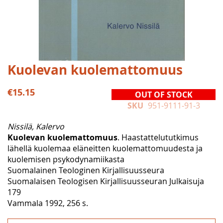
Skip
Kuolevan kuolemattomuus
to
the
€15.15
OUT OF STOCK
beginning
SKU
951-9111-91-3
of
the
Nissilä, Kalervo
images
Kuolevan kuolemattomuus
. Haastattelututkimus
gallery
lähellä kuolemaa eläneitten kuolemattomuudesta ja
kuolemisen psykodynamiikasta
Suomalainen Teologinen Kirjallisuusseura
Suomalaisen Teologisen Kirjallisuusseuran Julkaisuja
179
Vammala 1992, 256 s.