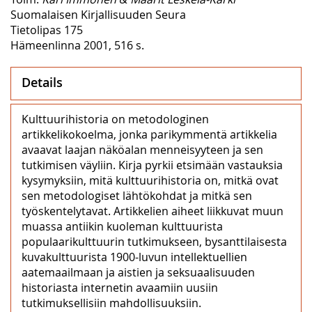
Suomalaisen Kirjallisuuden Seura
Tietolipas 175
Hämeenlinna 2001, 516 s.
Details
Kulttuurihistoria on metodologinen
artikkelikokoelma, jonka parikymmentä artikkelia
avaavat laajan näköalan menneisyyteen ja sen
tutkimisen väyliin. Kirja pyrkii etsimään vastauksia
kysymyksiin, mitä kulttuurihistoria on, mitkä ovat
sen metodologiset lähtökohdat ja mitkä sen
työskentelytavat. Artikkelien aiheet liikkuvat muun
muassa antiikin kuoleman kulttuurista
populaarikulttuurin tutkimukseen, bysanttilaisesta
kuvakulttuurista 1900-luvun intellektuellien
aatemaailmaan ja aistien ja seksuaalisuuden
historiasta internetin avaamiin uusiin
tutkimuksellisiin mahdollisuuksiin.