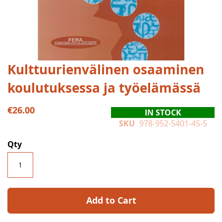
Skip
Kulttuurienvälinen osaaminen
to
koulutuksessa ja työelämässä
the
beginning
of
€26.00
IN STOCK
the
SKU
978-952-5401-45-5
images
gallery
Qty
Add to Cart