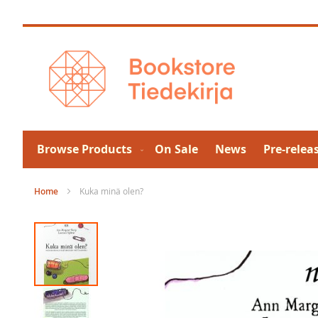
Skip
to
Content
Browse Products
On Sale
News
Pre-relea
Home
Kuka minä olen?
Skip
to
the
end
of
the