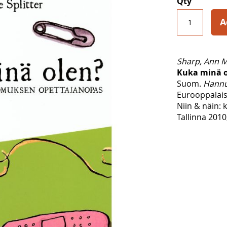
Qty
A
Sharp, Ann M
Kuka minä o
Suom.
Hannu
Eurooppalais
Niin & näin: k
Tallinna 2010,