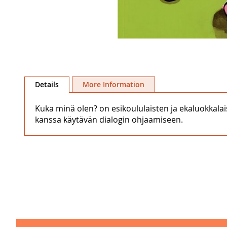
Skip
to
Details
More Information
the
beginning
Kuka minä olen? on esikoululaisten ja ekaluokkala
of
kanssa käytävän dialogin ohjaamiseen.
the
images
gallery