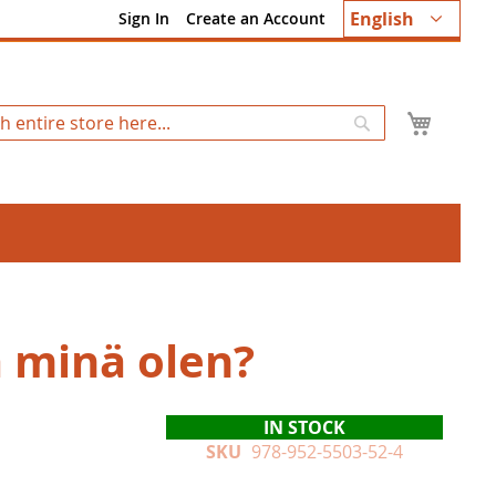
Language
English
Sign In
Create an Account
My Ca
Search
 minä olen?
IN STOCK
SKU
978-952-5503-52-4