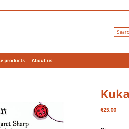
Search
se products
About us
Kuka
€25.00