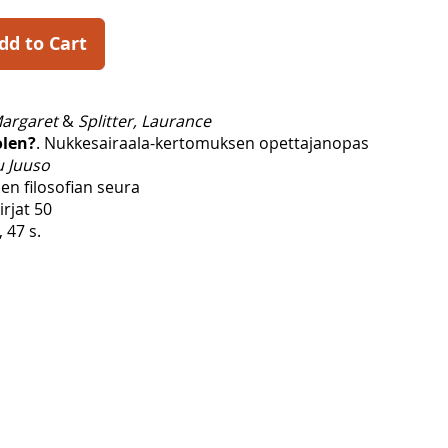
dd to Cart
argaret
&
Splitter, Laurance
len?
. Nukkesairaala-kertomuksen opettajanopas
 Juuso
en filosofian seura
irjat 50
 47 s.