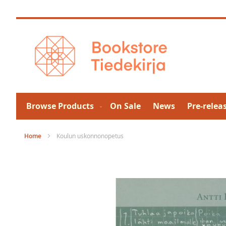
Skip
to
Content
Browse Products
On Sale
News
Pre-relea
Home
Koulun uskonnonopetus
Skip
to
the
end
of
the