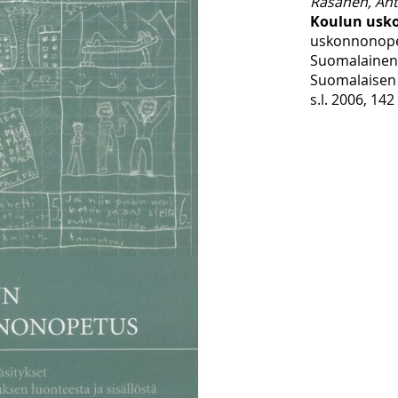
Räsänen, Ant
Koulun usk
uskonnonopet
Suomalainen 
Suomalaisen T
s.l. 2006, 142 