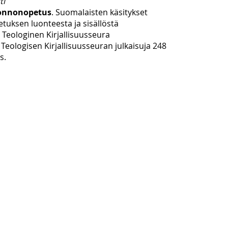
ti
onnonopetus
. Suomalaisten käsitykset
uksen luonteesta ja sisällöstä
Teologinen Kirjallisuusseura
eologisen Kirjallisuusseuran julkaisuja 248
s.