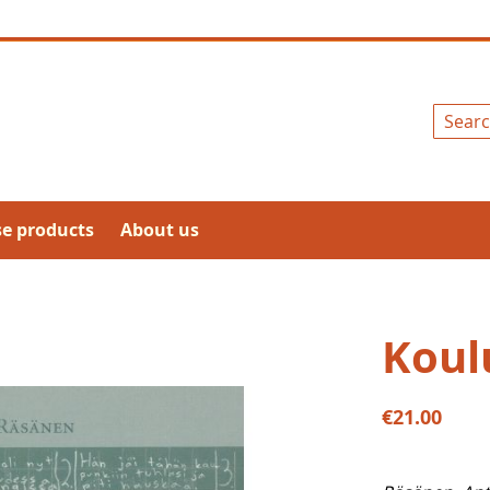
Search
se products
About us
Koul
€21.00