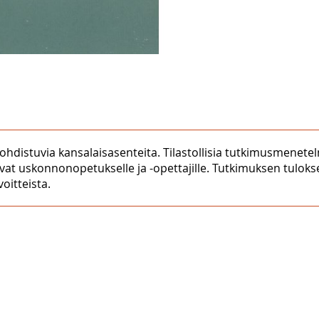
distuvia kansalaisasenteita. Tilastollisia tutkimusmenetel
vat uskonnonopetukselle ja -opettajille. Tutkimuksen tulok
oitteista.