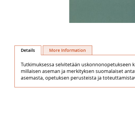
Skip
to
Details
More Information
the
beginning
Tutkimuksessa selvitetään uskonnonopetukseen koh
of
millaisen aseman ja merkityksen suomalaiset anta
the
asemasta, opetuksen perusteista ja toteuttamistav
images
gallery