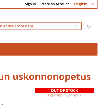
Language
English
Sign In
Create an Account
My Ca
Search
un uskonnonopetus
OUT OF STOCK
SKU
952-9791-62-3