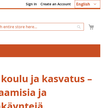
Language
English
Sign In
Create an Account
My Ca
Search
 koulu ja kasvatus –
aamisia ja
nkäyntejä