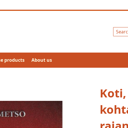
Search
se products
About us
Koti,
koht
raja