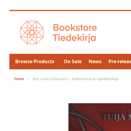
Skip
to
Content
Browse Products
On Sale
News
Pre-relea
Home
Koti, koulu ja kasvatus – kohtaamisia ja rajankäyntejä
Skip
to
the
end
of
the