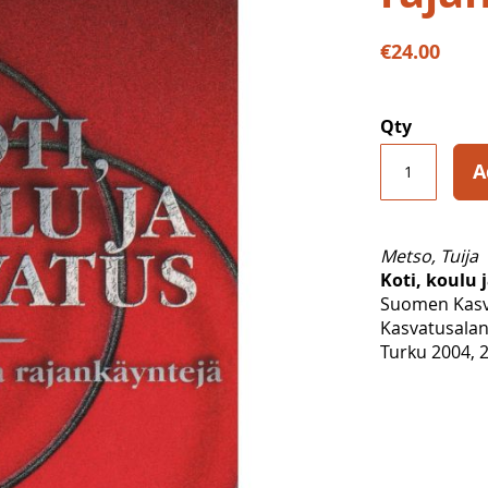
€24.00
Qty
A
Metso, Tuija
Koti, koulu 
Suomen Kasva
Kasvatusalan
Turku 2004, 2