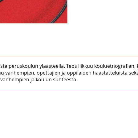
ta peruskoulun yläasteella. Teos liikkuu kouluetnografian, 
u vanhempien, opettajien ja oppilaiden haastatteluista sekä
 vanhempien ja koulun suhteesta.