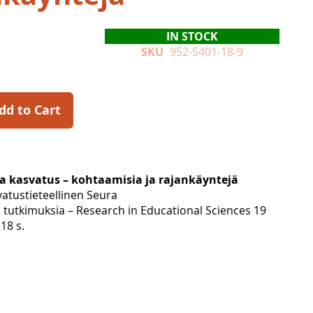
IN STOCK
SKU
952-5401-18-9
dd to Cart
ja kasvatus – kohtaamisia ja rajankäyntejä
tustieteellinen Seura
 tutkimuksia – Research in Educational Sciences 19
18 s.