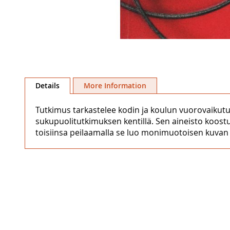
Skip
to
Details
More Information
the
beginning
Tutkimus tarkastelee kodin ja koulun vuorovaikutus
of
sukupuolitutkimuksen kentillä. Sen aineisto koostu
the
toisiinsa peilaamalla se luo monimuotoisen kuvan
images
gallery