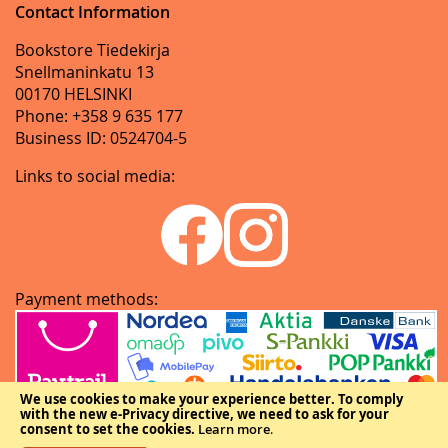
Contact Information
Bookstore Tiedekirja
Snellmaninkatu 13
00170 HELSINKI
Phone: +358 9 635 177
Business ID: 0524704-5
Links to social media:
Payment methods:
We use cookies to make your experience better.
To comply
with the new e-Privacy directive, we need to ask for your
consent to set the cookies.
Learn more
.