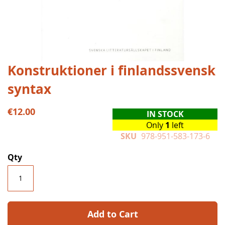
Skip
Konstruktioner i finlandssvensk
to
syntax
the
beginning
of
€12.00
IN STOCK
the
Only
1
left
images
SKU
978-951-583-173-6
gallery
Qty
Add to Cart