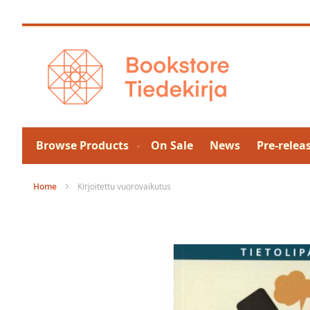
Skip
to
Content
Browse Products
On Sale
News
Pre-relea
Home
Kirjoitettu vuorovaikutus
Skip
to
the
end
of
the