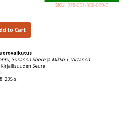
SKU
978-951-858-029-7
dd to Cart
vuorovaikutus
Rahtu, Susanna Shore
ja
Mikko T. Virtanen
Kirjallisuuden Seura
0
, 295 s.