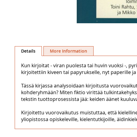
Skip
to
Details
More Information
the
beginning
Kun kirjoitat - viran puolesta tai huvin vuoksi -, p
of
kirjoitettiin kiveen tai papyrukselle, nyt paperille j
the
images
Tässä kirjassa analysoidaan kirjoitusta vuorovaikutu
gallery
kohderyhmään? Miten fiktio virittää tulkintakehyk
tekstin tuottoprosessista jää: keiden äänet kuuluv
Kirjoitettu vuorovaikutus muistuttaa, että kielelli
yliopistossa opiskeleville, kielentutkijoille, äidinkie