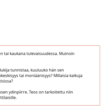
ainen tai kaukana tulevaisuudessa. Muinoin
ä lukija tunnistaa, kuuluuko hän sen
eskisyys tai moniäänisyys? Millaisia kaikuja
isissa?
sen ydinpiirre. Teos on tarkoitettu niin
ilaisille.