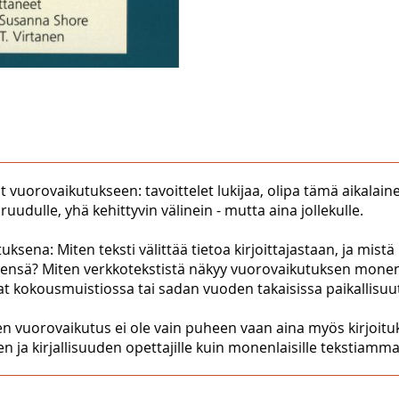
yrit vuorovaikutukseen: tavoittelet lukijaa, olipa tämä aikal
a ruudulle, yhä kehittyvin välinein - mutta aina jollekulle.
ksena: Miten teksti välittää tietoa kirjoittajastaan, ja mist
sensä? Miten verkkotekstistä näkyy vuorovaikutuksen monenk
at kokousmuistiossa tai sadan vuoden takaisissa paikallisuut
nen vuorovaikutus ei ole vain puheen vaan aina myös kirjoituk
len ja kirjallisuuden opettajille kuin monenlaisille tekstiammatt