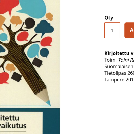
Qty
A
Kirjoitettu 
Toim.
Toini 
Suomalaisen 
Tietolipas 26
Tampere 2018