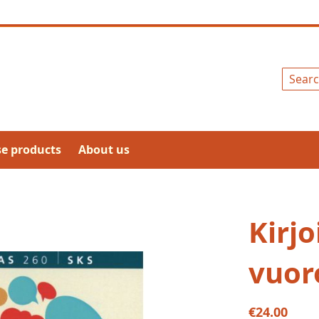
Search
se products
About us
Kirjo
vuor
€24.00