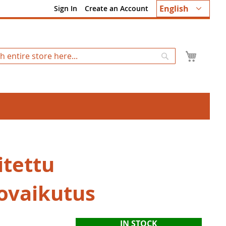
Language
English
Sign In
Create an Account
My Ca
Search
itettu
ovaikutus
IN STOCK