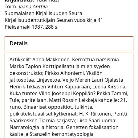
Toim.
Jaana Anttila
Suomalaisen Kirjallisuuden Seura
Kirjallisuudentutkijain Seuran vuosikirja 41
Pieksämäki 1987, 288 s.
Details
Artikkelit: Anna Makkonen, Kerrottua narsismia.
Marko Tapion Korttipelisatu ja miehisyyden
dekonstruktio; Pirkko Alhoniemi, Yksilön
jatkosotaa. Linjavetoa. Veijo Meren Lauri Ojalasta
Henrik Tikkasen Vihtori Käppärään; Leena Kirstinä,
Kuka tuntee Vilho Jooseppi Keppilän? Pekka Tammi,
Tule, paritellaan. Matti Rossin Leikkejä kahdelle: 21.
runo. Binaariset oppositiot, tulkinta,
poikkitekstuaaliset kytkennät; H. K. Riikonen, Pentti
Saarikosken Tiarnia-sarjasta; Liisa Saariluoma:
Narratologia ja historia. Genetten fokalisaation
käsite ja Stanzelin kerrontatypologia