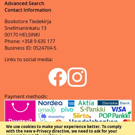
Advanced Search
Contact Information
Bookstore Tiedekirja
Snellmaninkatu 13
00170 HELSINKI
Phone: +358 9 635 177
Business ID: 0524704-5
Links to social media:
Payment methods:
We use cookies to make your experience better.
To comply
with the new e-Privacy directive, we need to ask for your