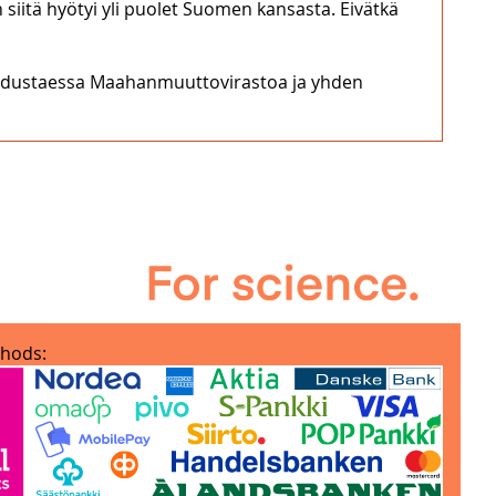
siitä hyötyi yli puolet Suomen kansasta. Eivätkä
ista edustaessa Maahanmuuttovirastoa ja yhden
hods: