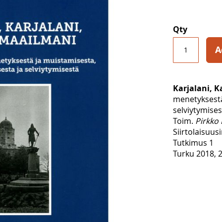
Qty
A
Karjalani, K
menetyksestä
selviytymises
Toim.
Pirkko 
Siirtolaisuusi
Tutkimus 1
Turku 2018, 2