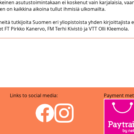
einen asutustoimintakaan ei koskenut vain karjalaisia, vaan 
on kaikkina aikoina tullut ihmisiä ulkomailta.
tyneitä tutkijoita Suomen eri yliopistoista yhden kirjoittaj
 FT Pirkko Kanervo, FM Terhi Kivistö ja VTT Olli Kleemola.
Links to social media:
Payment met