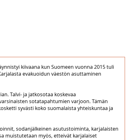
 käynnistyi kiivaana kun Suomeen vuonna 2015 tuli
 Karjalasta evakuoidun väestön asuttaminen
ian. Talvi- ja jatkosotaa koskevaa
ein varsinaisten sotatapahtumien varjoon. Tämän
osketti syvästi koko suomalaista yhteiskuntaa ja
oinnit, sodanjälkeinen asutustoiminta, karjalaisten
a muistutetaan myös, etteivät karjalaiset