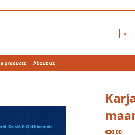
Search
se products
About us
Karja
maan
€30.00