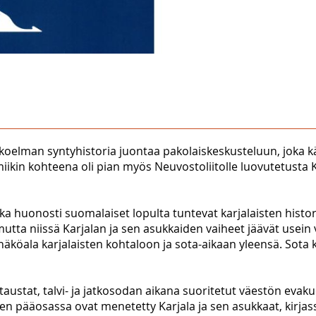
ikokoelman syntyhistoria juontaa pakolaiskeskusteluun, joka
iikin kohteena oli pian myös Neuvostoliitolle luovutetusta
nka huonosti suomalaiset lopulta tuntevat karjalaisten histor
i, mutta niissä Karjalan ja sen asukkaiden vaiheet jäävät us
köala karjalaisten kohtaloon ja sota-aikaan yleensä. Sota k
ustat, talvi- ja jatkosodan aikana suoritetut väestön evaku
n pääosassa ovat menetetty Karjala ja sen asukkaat, kirjass