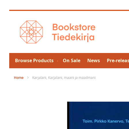
Skip
to
Content
Browse Products
On Sale
News
Pre-relea
Home
Karjalani, Karjalani, maani ja maailmani
Skip
to
the
end
of
the