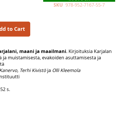
SKU
978-952-7167-55-7
dd to Cart
arjalani, maani ja maailmani
. Kirjoituksia Karjalan
 ja muistamisesta, evakoiden asuttamisesta ja
tä
Kanervo, Terhi Kivistö
ja
Olli Kleemola
nstituutti
52 s.