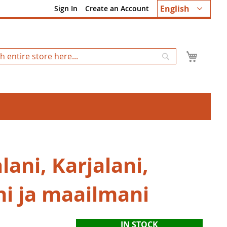
Language
English
Sign In
Create an Account
My Ca
Search
lani, Karjalani,
i ja maailmani
IN STOCK