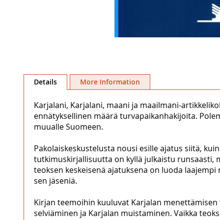
Skip
to
Details
More Information
the
beginning
Karjalani, Karjalani, maani ja maailmani-artikkel
of
ennätyksellinen määrä turvapaikanhakijoita. Polem
the
muualle Suomeen.
images
gallery
Pakolaiskeskustelusta nousi esille ajatus siitä, kui
tutkimuskirjallisuutta on kyllä julkaistu runsaast
teoksen keskeisenä ajatuksena on luoda laajempi nä
sen jäseniä.
Kirjan teemoihin kuuluvat Karjalan menettämisen ta
selviäminen ja Karjalan muistaminen. Vaikka teokse