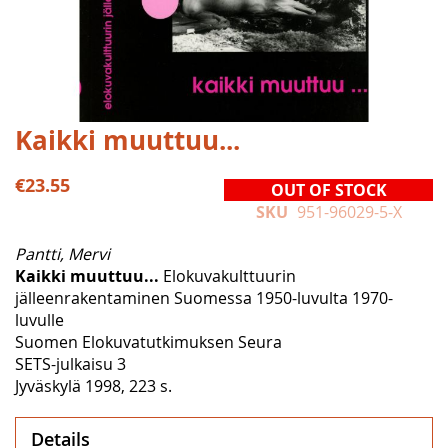
Skip
Kaikki muuttuu...
to
the
€23.55
OUT OF STOCK
beginning
SKU
951-96029-5-X
of
the
Pantti, Mervi
images
Kaikki muuttuu...
Elokuvakulttuurin
gallery
jälleenrakentaminen Suomessa 1950-luvulta 1970-
luvulle
Suomen Elokuvatutkimuksen Seura
SETS-julkaisu 3
Jyväskylä 1998, 223 s.
Details