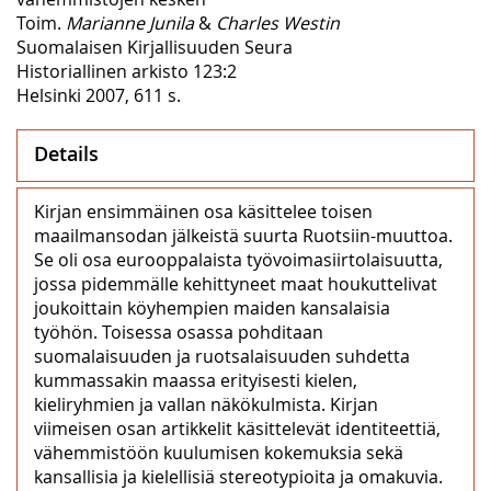
Toim.
Marianne Junila
&
Charles Westin
Suomalaisen Kirjallisuuden Seura
Historiallinen arkisto 123:2
Helsinki 2007, 611 s.
Details
Kirjan ensimmäinen osa käsittelee toisen
maailmansodan jälkeistä suurta Ruotsiin-muuttoa.
Se oli osa eurooppalaista työvoimasiirtolaisuutta,
jossa pidemmälle kehittyneet maat houkuttelivat
joukoittain köyhempien maiden kansalaisia
työhön. Toisessa osassa pohditaan
suomalaisuuden ja ruotsalaisuuden suhdetta
kummassakin maassa erityisesti kielen,
kieliryhmien ja vallan näkökulmista. Kirjan
viimeisen osan artikkelit käsittelevät identiteettiä,
vähemmistöön kuulumisen kokemuksia sekä
kansallisia ja kielellisiä stereotypioita ja omakuvia.