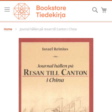
Skip
to
Searc
M
Content
Home
Journal hållen på resan till Canton i China
Skip
to
the
end
of
the
images
gallery