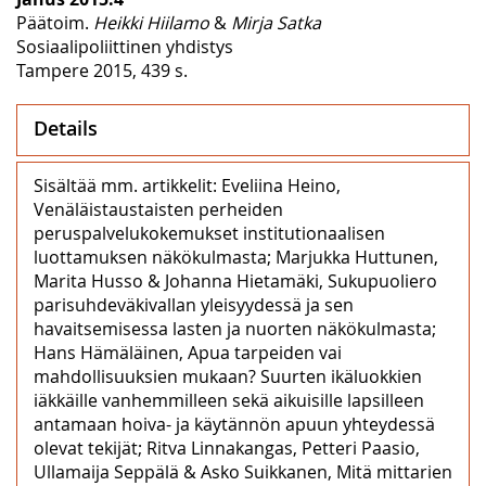
Päätoim.
Heikki Hiilamo
&
Mirja Satka
Sosiaalipoliittinen yhdistys
Tampere 2015, 439 s.
Details
Sisältää mm. artikkelit: Eveliina Heino,
Venäläistaustaisten perheiden
peruspalvelukokemukset institutionaalisen
luottamuksen näkökulmasta; Marjukka Huttunen,
Marita Husso & Johanna Hietamäki, Sukupuoliero
parisuhdeväkivallan yleisyydessä ja sen
havaitsemisessa lasten ja nuorten näkökulmasta;
Hans Hämäläinen, Apua tarpeiden vai
mahdollisuuksien mukaan? Suurten ikäluokkien
iäkkäille vanhemmilleen sekä aikuisille lapsilleen
antamaan hoiva- ja käytännön apuun yhteydessä
olevat tekijät; Ritva Linnakangas, Petteri Paasio,
Ullamaija Seppälä & Asko Suikkanen, Mitä mittarien