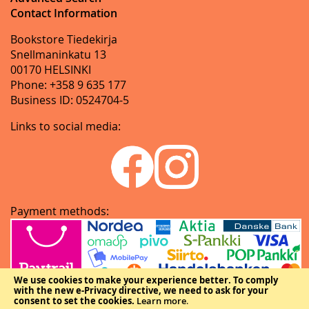
Contact Information
Bookstore Tiedekirja
Snellmaninkatu 13
00170 HELSINKI
Phone: +358 9 635 177
Business ID: 0524704-5
Links to social media:
Payment methods:
We use cookies to make your experience better.
To comply
with the new e-Privacy directive, we need to ask for your
consent to set the cookies.
Learn more
.