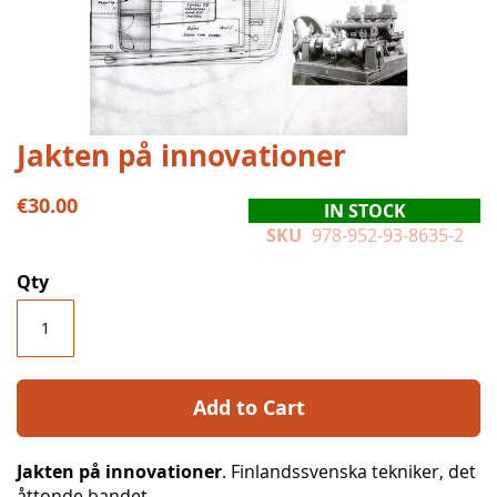
Skip
Jakten på innovationer
to
the
€30.00
IN STOCK
beginning
SKU
978-952-93-8635-2
of
the
Qty
images
gallery
Add to Cart
Jakten på innovationer
. Finlandssvenska tekniker, det
åttonde bandet