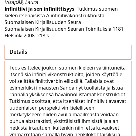
Visapää, Laura
Infinitiivi ja sen infiniittisyys
. Tutkimus suomen
kielen itsenäisistä A-infinitiivikonstruktioista
Suomalaisen Kirjallisuuden Seura
Suomalaisen Kirjallisuuden Seuran Toimituksia 1181
Helsinki 2008, 218 s.
Details
Teos esittelee joukon suomen kieleen vakiintuneita
itsenäisiä infinitiivikonstruktioita, joiden käyttöä ei
voi selittää finiittiverbin ellipsillä. Tällaisia ovat
esimerkiksi ilmausten Sanoa nyt tuollaista ja Istua
rannalla yksiksensä havainnollistamat konstruktiot.
Tutkimus osoittaa, että itsenäiset infinitiivit avaavat
uudenlaisen perspektiivin kielelliseen
merkitykseen: niiden avulla maailmasta voidaan
puhua abstraktisti, yksittäisistä ihmisistä ja ajan
hetkistä irtautuen, kuitenkin niin, että kuvaukset
ymmärretään samalla hyvin henkilökohtaisiksi ja