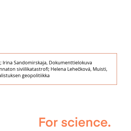
lait; Irina Sandomirskaja, Dokumenttielokuva
aton siviilikatastrofi; Helena Leheĉková, Muisti,
alistuksen geopolitiikka