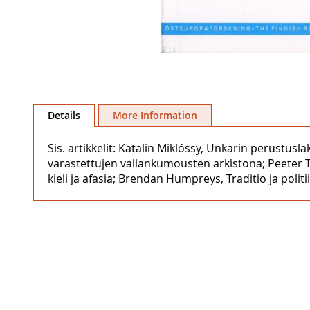
Skip
to
Details
More Information
the
beginning
Sis. artikkelit: Katalin Miklóssy, Unkarin perustus
of
varastettujen vallankumousten arkistona; Peeter T
the
kieli ja afasia; Brendan Humpreys, Traditio ja polit
images
gallery