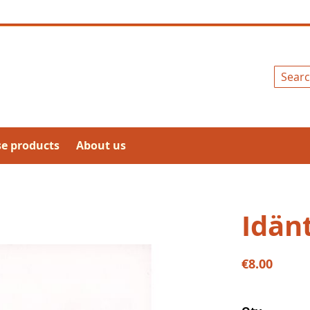
Search
se products
About us
Idän
€8.00