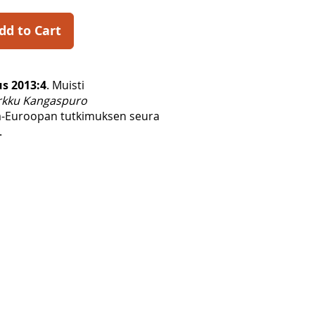
dd to Cart
s 2013:4
. Muisti
kku Kangaspuro
tä-Euroopan tutkimuksen seura
.