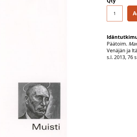
Qty
A
Idäntutkimu
Päätoim.
Mar
Venäjän ja I
s.l. 2013, 76 s