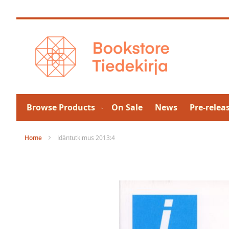
Skip
to
Content
Browse Products
On Sale
News
Pre-relea
Home
Idäntutkimus 2013:4
Skip
to
the
end
of
the