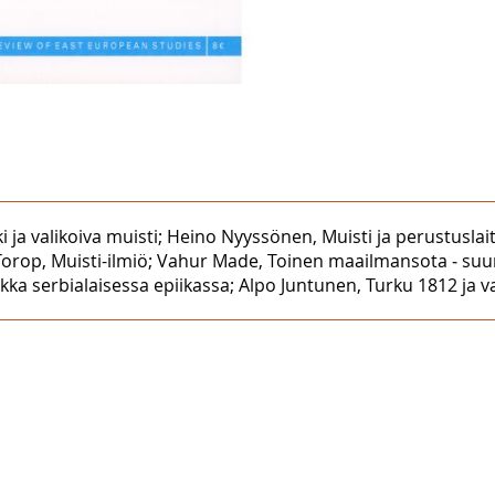
laki ja valikoiva muisti; Heino Nyyssönen, Muisti ja perustus
orop, Muisti-ilmiö; Vahur Made, Toinen maailmansota ‒ suunn
iikka serbialaisessa epiikassa; Alpo Juntunen, Turku 1812 ja v