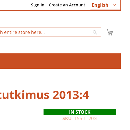
Language
English
Sign In
Create an Account
My Ca
Search
tutkimus 2013:4
IN STOCK
SKU
155-IT-20:4