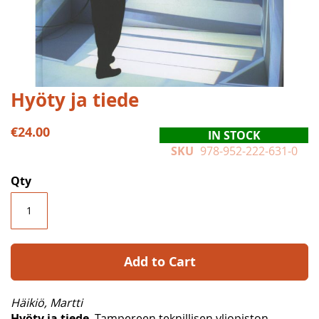
Skip
Hyöty ja tiede
to
the
€24.00
IN STOCK
beginning
SKU
978-952-222-631-0
of
the
Qty
images
gallery
Add to Cart
Häikiö, Martti
Hyöty ja tiede
. Tampereen teknillisen yliopiston