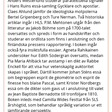
Anders Westerlund studerar paratextuella signaler
i Hans Ruins essä-samling Gycklare och apostlar.
Claes Ahlund jämför de ideologiska motpolerna
Bertel Gripenberg och Ture Nerman. Två historiska
artiklar ingår i HLS. P.M. Mehtonen utgår från den
litteratur av Jakob Böhme som på 1700-talet
översattes och spreds i form av handskrifter och
studerar en ordlista som finns i anslutning och den
finländska pressens rapportering. I boken ingår
också fyra insiktsfulla essäer. Agneta Rahikainen
undersöker hur Edith Södergran översatts, medan
Pia Maria Ahlbäck tar avstamp i en dikt av Rabbe
Enckell för att visa hur vetenskaplig auktoritet
skapas i språket. Därtill kommer Johan Sténs essä
om begreppen esprit de géométrie och esprit de
finesse hos blaise Pascal, samt Krister Nordbergs
essä om de dikter som gavs ut i anslutning till valet
av Jean Baptiste Bernadotte till tronföljare 1810.
Boken inleds med Camilla Wides Festtal från SLS
årshögtid, som behandlar språklig variation ur ett
jämförande perspektiv.