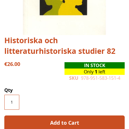
Skip
Historiska och
to
litteraturhistoriska studier 82
the
beginning
of
€26.00
IN STOCK
the
Only
1
left
images
SKU
978-951-583-151-4
gallery
Qty
Add to Cart