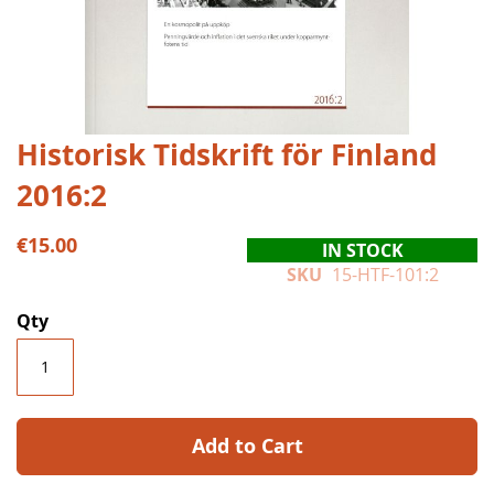
Skip
Historisk Tidskrift för Finland
to
2016:2
the
beginning
of
€15.00
IN STOCK
the
SKU
15-HTF-101:2
images
gallery
Qty
Add to Cart