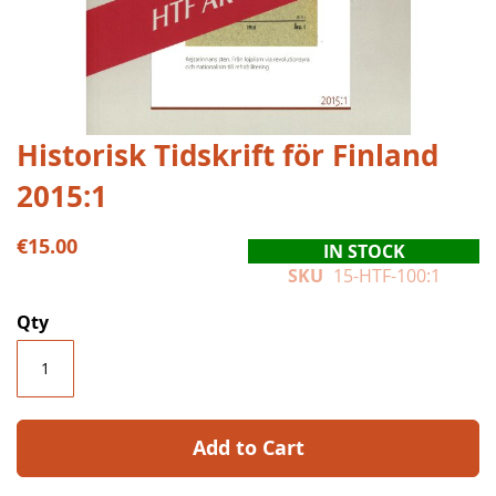
Skip
Historisk Tidskrift för Finland
to
2015:1
the
beginning
of
€15.00
IN STOCK
the
SKU
15-HTF-100:1
images
gallery
Qty
Add to Cart