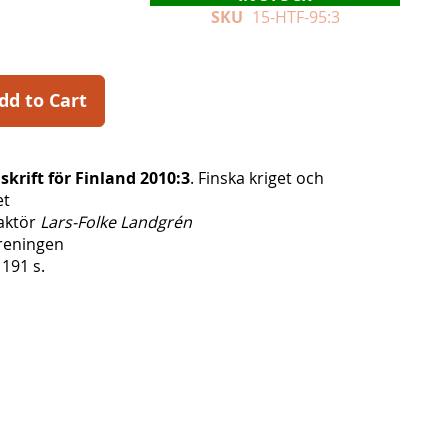
SKU
15-HTF-95:3
dd to Cart
skrift för Finland 2010:3
. Finska kriget och
et
aktör
Lars-Folke Landgrén
öreningen
191 s.