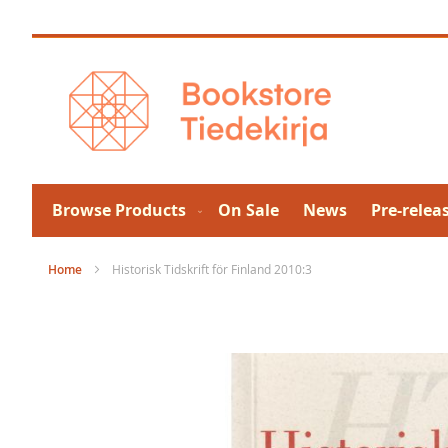
Skip
to
Content
Browse Products
On Sale
News
Pre-relea
Home
Historisk Tidskrift för Finland 2010:3
Skip
to
the
end
of
the