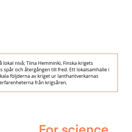
 lokal nivå; Tiina Hemminki, Finska krigets
spår och återgången till fred. Ett lokalsamhälle i
okala följderna av kriget ur lanthantverkarnas
 erfarenheterna från krigsåren.