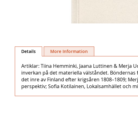
Skip
to
Details
More Information
the
beginning
Artiklar: Tiina Hemminki, Jaana Luttinen & Merja Uo
of
inverkan på det materiella välståndet. Böndernas f
the
det inre av Finland efter krigsåren 1808–1809; Merj
images
perspektiv; Sofia Kotilainen, Lokalsamhället och mi
gallery