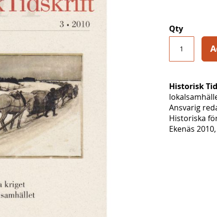
Qty
A
Historisk Tid
lokalsamhäll
Ansvarig red
Historiska f
Ekenäs 2010, 