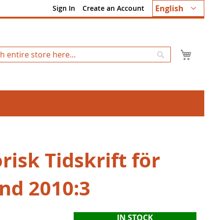
Language
English
Sign In
Create an Account
My Ca
Search
risk Tidskrift för
and 2010:3
IN STOCK