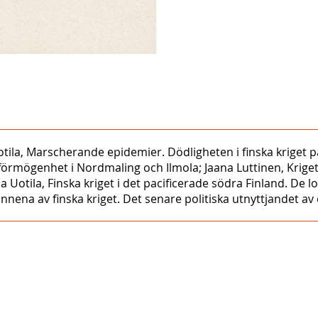
tila, Marscherande epidemier. Dödligheten i finska kriget på
örmögenhet i Nordmaling och Ilmola; Jaana Luttinen, Krigets 
a Uotila, Finska kriget i det pacificerade södra Finland. De l
nnena av finska kriget. Det senare politiska utnyttjandet av