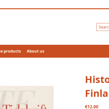
Search
se products
About us
Histo
Finl
€12.00