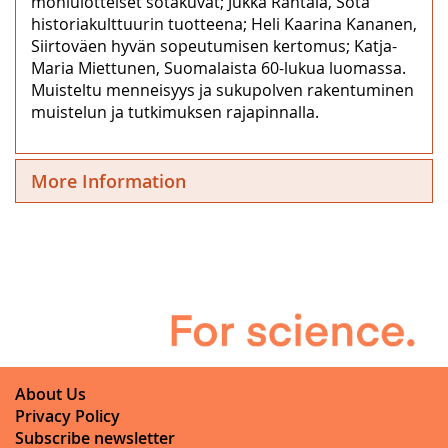
moniulotteiset sotakuvat; Jukka Rantala, Sota
historiakulttuurin tuotteena; Heli Kaarina Kananen,
Siirtoväen hyvän sopeutumisen kertomus; Katja-
Maria Miettunen, Suomalaista 60-lukua luomassa.
Muisteltu menneisyys ja sukupolven rakentuminen
muistelun ja tutkimuksen rajapinnalla.
More Information
About Us
Privacy Policy
Subscribe newsletter