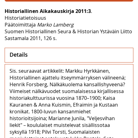
Historiallinen Aikakauskirja 2011:3
.
Historiatietoisuus
Päätoimittaja
Marko Lamberg
Suomen Historiallinen Seura & Historian Ystäväin Liitto
Sastamala 2011, 126 s.
Details
Sis. seuraavat artikkelit: Markku Hyrkkänen,
Historiallinen ajattelu itseymmärryksen välineenä;
Henrik Forsberg, Nälkäkuolema kansallishyveenä?
Viimeiset nälkävuodet suomalaisessa kirjallisessa
historiakulttuurissa vuosina 1870–1900; Kaisa
Kauranen & Anna Kuismin, Efraimin ja Kustaan
kronikat. 1800-luvun kansanmiehet
historioitsijoina; Marianne Junila, "Veljesvihan
liekit" – koululaiset muistelevat sisällissotaa
syksyllä 1918; Pilvi Torsti, Suomalaisten