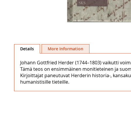
Skip
to
Details
More Information
the
beginning
Johann Gottfried Herder (1744–1803) vaikutti voi
of
Tämä teos on ensimmäinen monitieteinen ja suomen
the
Kirjoittajat paneutuvat Herderin historia-, kansaku
images
humanistisille tieteille.
gallery