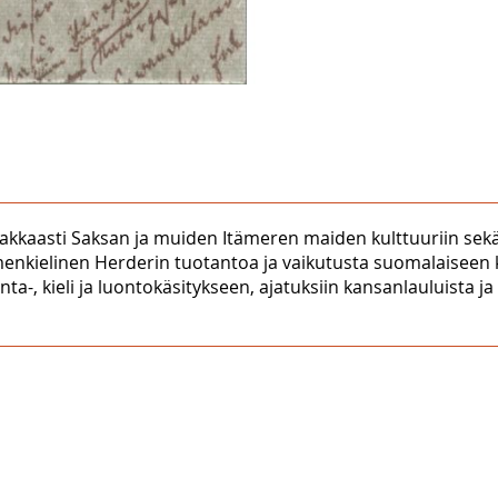
makkaasti Saksan ja muiden Itämeren maiden kulttuuriin sek
kielinen Herderin tuotantoa ja vaikutusta suomalaiseen kul
nta-, kieli ja luontokäsitykseen, ajatuksiin kansanlauluista 