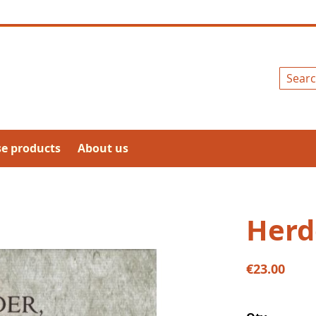
Search
se products
About us
Herd
€23.00