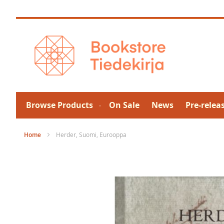
Skip
to
Content
Browse Products
On Sale
News
Pre-relea
Home
Herder, Suomi, Eurooppa
Skip
to
the
end
of
the