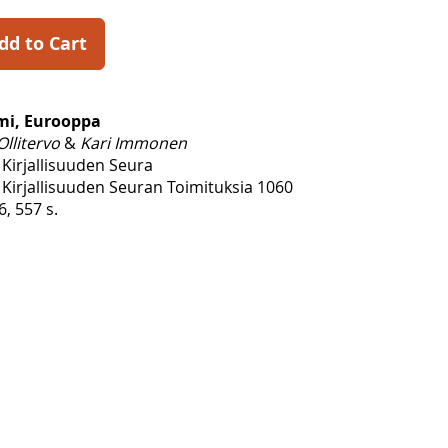
dd to Cart
mi, Eurooppa
Ollitervo
&
Kari Immonen
Kirjallisuuden Seura
Kirjallisuuden Seuran Toimituksia 1060
6, 557 s.