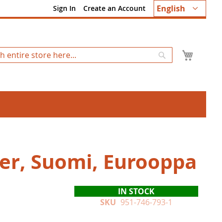
Language
English
Sign In
Create an Account
My Ca
Search
er, Suomi, Eurooppa
IN STOCK
SKU
951-746-793-1