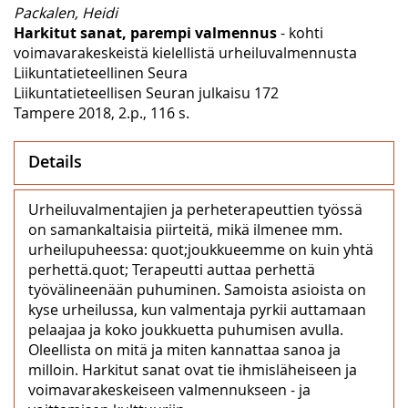
Packalen, Heidi
Harkitut sanat, parempi valmennus
- kohti
voimavarakeskeistä kielellistä urheiluvalmennusta
Liikuntatieteellinen Seura
Liikuntatieteellisen Seuran julkaisu 172
Tampere 2018, 2.p., 116 s.
Details
Urheiluvalmentajien ja perheterapeuttien työssä
on samankaltaisia piirteitä, mikä ilmenee mm.
urheilupuheessa: quot;joukkueemme on kuin yhtä
perhettä.quot; Terapeutti auttaa perhettä
työvälineenään puhuminen. Samoista asioista on
kyse urheilussa, kun valmentaja pyrkii auttamaan
pelaajaa ja koko joukkuetta puhumisen avulla.
Oleellista on mitä ja miten kannattaa sanoa ja
milloin. Harkitut sanat ovat tie ihmisläheiseen ja
voimavarakeskeiseen valmennukseen - ja