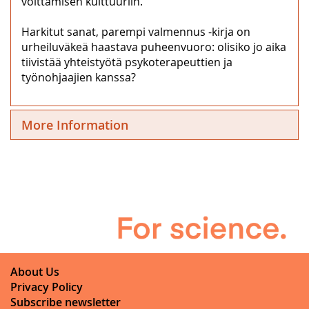
voittamisen kulttuuriin.
Harkitut sanat, parempi valmennus -kirja on
urheiluväkeä haastava puheenvuoro: olisiko jo aika
tiivistää yhteistyötä psykoterapeuttien ja
työnohjaajien kanssa?
More Information
About Us
Privacy Policy
Subscribe newsletter