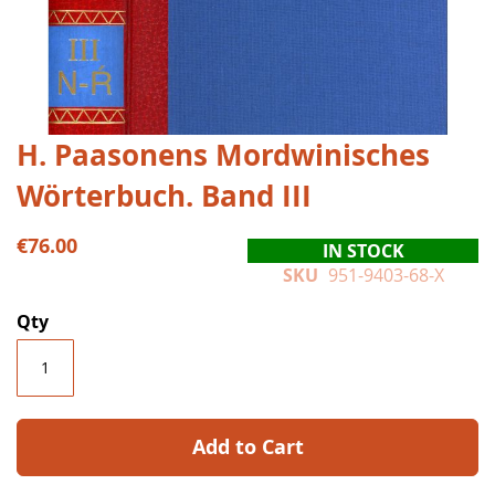
Skip
H. Paasonens Mordwinisches
to
Wörterbuch. Band III
the
beginning
of
€76.00
IN STOCK
the
SKU
951-9403-68-X
images
gallery
Qty
Add to Cart