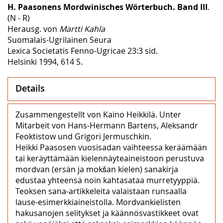
H. Paasonens Mordwinisches Wörterbuch. Band III
.
(N - R)
Herausg. von
Martti Kahla
Suomalais-Ugrilainen Seura
Lexica Societatis Fenno-Ugricae 23:3 sid.
Helsinki 1994, 614 S.
Details
Zusammengestellt von Kaino Heikkilä. Unter
Mitarbeit von Hans-Hermann Bartens, Aleksandr
Feoktistow und Grigori Jermuschkin.
Heikki Paasosen vuosisadan vaihteessa keräämään
tai keräyttämään kielennäyteaineistoon perustuva
mordvan (ersän ja mokšan kielen) sanakirja
edustaa yhteensä noin kahtasataa murretyyppiä.
Teoksen sana-artikkeleita valaistaan runsaalla
lause-esimerkkiaineistolla. Mordvankielisten
hakusanojen selitykset ja käännösvastikkeet ovat