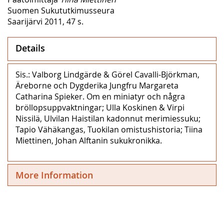
Suomen Sukututkimusseura
Saarijärvi 2011, 47 s.
Details
Sis.: Valborg Lindgärde & Görel Cavalli-Björkman,
Äreborne och Dygderika Jungfru Margareta
Catharina Spieker. Om en miniatyr och några
bröllopsuppvaktningar; Ulla Koskinen & Virpi
Nissilä, Ulvilan Haistilan kadonnut merimiessuku;
Tapio Vähäkangas, Tuokilan omistushistoria; Tiina
Miettinen, Johan Alftanin sukukronikka.
More Information