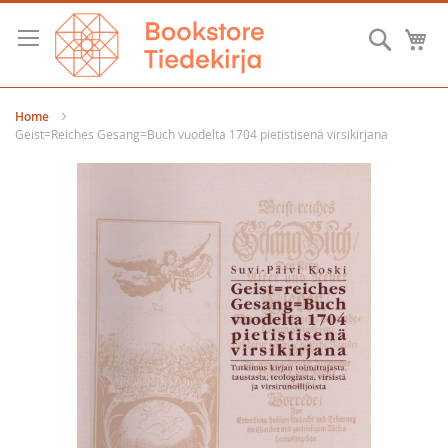
Skip
to
Searc
M
Content
Home
Geist=Reiches Gesang=Buch vuodelta 1704 pietistisenä virsikirjana
Skip
to
the
end
of
the
images
gallery