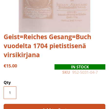
Skip
Geist=Reiches Gesang=Buch
to
vuodelta 1704 pietistisenä
the
beginning
virsikirjana
of
the
€15.00
images
IN STOCK
gallery
SKU
952-5031-04-7
Qty