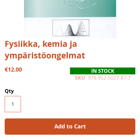
Skip
Fysiikka, kemia ja
to
ympäristöongelmat
the
beginning
of
€12.00
IN STOCK
the
SKU
978-952-5027-87-7
images
gallery
Qty
Add to Cart