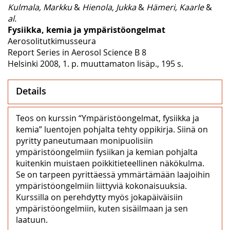
Kulmala, Markku
&
Hienola, Jukka
&
Hämeri, Kaarle
&
al.
Fysiikka, kemia ja ympäristöongelmat
Aerosolitutkimusseura
Report Series in Aerosol Science B 8
Helsinki 2008, 1. p. muuttamaton lisäp., 195 s.
Details
Teos on kurssin “Ympäristöongelmat, fysiikka ja
kemia” luentojen pohjalta tehty oppikirja. Siinä on
pyritty paneutumaan monipuolisiin
ympäristöongelmiin fysiikan ja kemian pohjalta
kuitenkin muistaen poikkitieteellinen näkökulma.
Se on tarpeen pyrittäessä ymmärtämään laajoihin
ympäristöongelmiin liittyviä kokonaisuuksia.
Kurssilla on perehdytty myös jokapäiväisiin
ympäristöongelmiin, kuten sisäilmaan ja sen
laatuun.