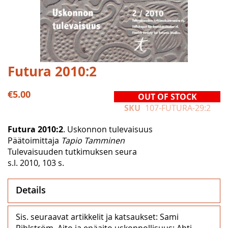
Skip
Futura 2010:2
to
the
€5.00
OUT OF STOCK
beginning
SKU
107-FUTURA-29:2
of
the
Futura 2010:2
. Uskonnon tulevaisuus
images
Päätoimittaja
Tapio Tamminen
gallery
Tulevaisuuden tutkimuksen seura
s.l. 2010, 103 s.
Details
Sis. seuraavat artikkelit ja katsaukset: Sami
Pihlström, Aito ja epäaito uskonnollisuus; Ahti