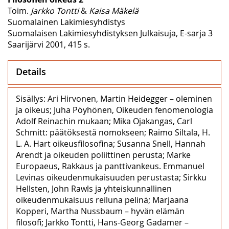
Toim.
Jarkko Tontti
&
Kaisa Mäkelä
Suomalainen Lakimiesyhdistys
Suomalaisen Lakimiesyhdistyksen Julkaisuja, E-sarja 3
Saarijärvi 2001, 415 s.
Details
Sisällys: Ari Hirvonen, Martin Heidegger – oleminen
ja oikeus; Juha Pöyhönen, Oikeuden fenomenologia
Adolf Reinachin mukaan; Mika Ojakangas, Carl
Schmitt: päätöksestä nomokseen; Raimo Siltala, H.
L. A. Hart oikeusfilosofina; Susanna Snell, Hannah
Arendt ja oikeuden poliittinen perusta; Marke
Europaeus, Rakkaus ja panttivankeus. Emmanuel
Levinas oikeudenmukaisuuden perustasta; Sirkku
Hellsten, John Rawls ja yhteiskunnallinen
oikeudenmukaisuus reiluna pelinä; Marjaana
Kopperi, Martha Nussbaum – hyvän elämän
filosofi; Jarkko Tontti, Hans-Georg Gadamer –