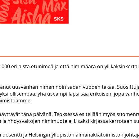
 120 000 erilaista etunimeä ja että nimimäärä on yli kaksin
 saanut uusvanhan nimen noin sadan vuoden takaa. Suosittuja
ilöllisempää: yhä useampi lapsi saa erikoisen, jopa vanhe
 nimistöämme.
 näyttävät tänä päivänä. Teoksessa esitellään myös suomenr
 Yhdysvaltojen nimimuoteja. Lisäksi kirjassa kerrotaan suo
osentti ja Helsingin yliopiston almanakkatoimiston johtaj