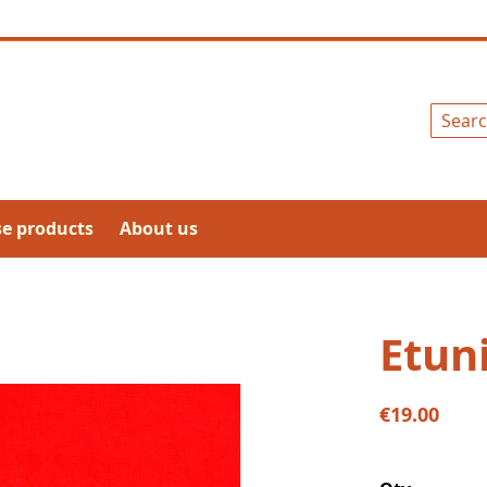
Search
se products
About us
Etun
€19.00