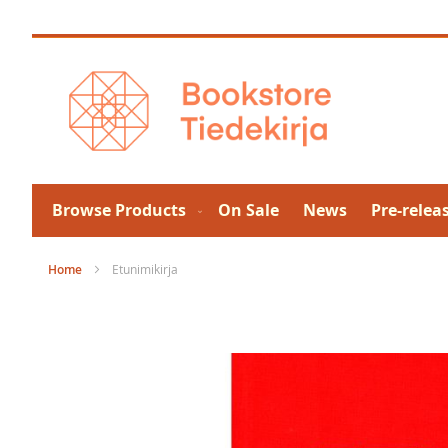
Skip
to
Content
Browse Products
On Sale
News
Pre-relea
Home
Etunimikirja
Skip
to
the
end
of
the