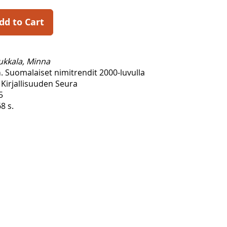
dd to Cart
kkala, Minna
a
. Suomalaiset nimitrendit 2000-luvulla
Kirjallisuuden Seura
5
8 s.