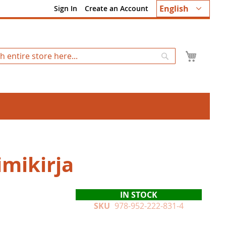
Language
English
Sign In
Create an Account
My Ca
Search
imikirja
IN STOCK
SKU
978-952-222-831-4