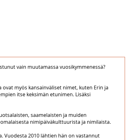
kertaistunut vain muutamassa vuosikymmenessä?
 ovat myös kansainväliset nimet, kuten Erin ja
mpien itse keksimän etunimen. Lisäksi
uotsalaisten, saamelaisten ja muiden
malaisesta nimipäiväkulttuurista ja nimilaista.
a. Vuodesta 2010 lähtien hän on vastannut