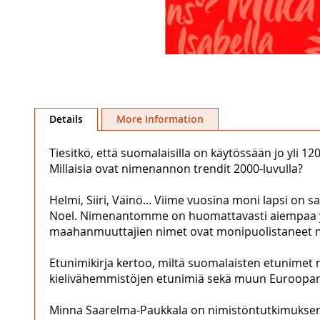
Skip
to
Details
More Information
the
beginning
Tiesitkö, että suomalaisilla on käytössään jo yli
of
Millaisia ovat nimenannon trendit 2000-luvulla?
the
images
Helmi, Siiri, Väinö... Viime vuosina moni lapsi on
gallery
Noel. Nimenantomme on huomattavasti aiempaa yks
maahanmuuttajien nimet ovat monipuolistaneet
Etunimikirja kertoo, miltä suomalaisten etunimet
kielivähemmistöjen etunimiä sekä muun Euroopan ja
Minna Saarelma-Paukkala on nimistöntutkimuksen d