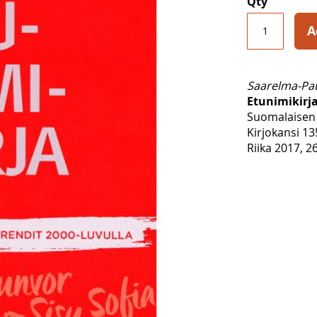
Qty
A
Saarelma-Pau
Etunimikirj
Suomalaisen 
Kirjokansi 13
Riika 2017, 26