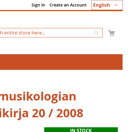
Language
English
Sign In
Create an Account
My Ca
Search
musikologian
kirja 20 / 2008
IN STOCK