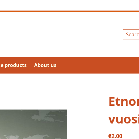
Search
se products
About us
Etno
vuosi
€2.00