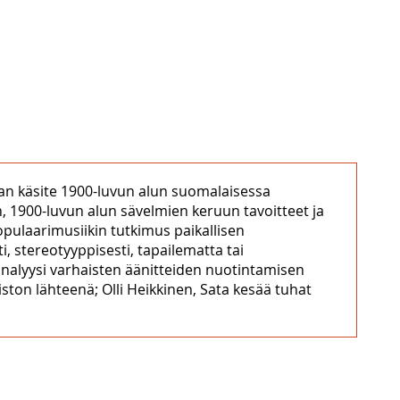
kan käsite 1900-luvun alun suomalaisessa
, 1900-luvun alun sävelmien keruun tavoitteet ja
opulaarimusiikin tutkimus paikallisen
, stereotyyppisesti, tapailematta tai
analyysi varhaisten äänitteiden nuotintamisen
iston lähteenä; Olli Heikkinen, Sata kesää tuhat