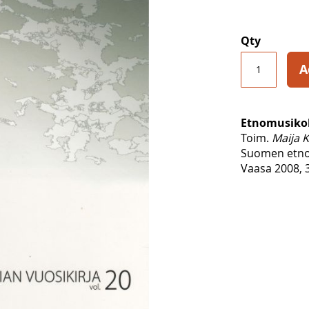
Qty
A
Etnomusikolo
Toim.
Maija K
Suomen etno
Vaasa 2008, 3