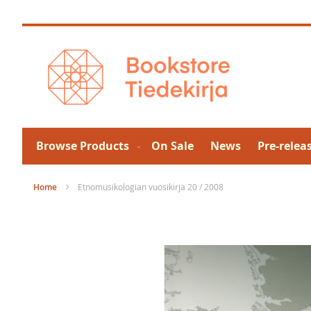
Skip
to
Content
Browse Products
On Sale
News
Pre-relea
Home
Etnomusikologian vuosikirja 20 / 2008
Skip
to
the
end
of
the