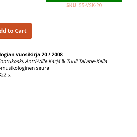
SKU
55-VSK-20
dd to Cart
gian vuosikirja 20 / 2008
ontukoski, Antti-Ville Kärjä
&
Tuuli Talvitie-Kella
musikologinen seura
22 s.