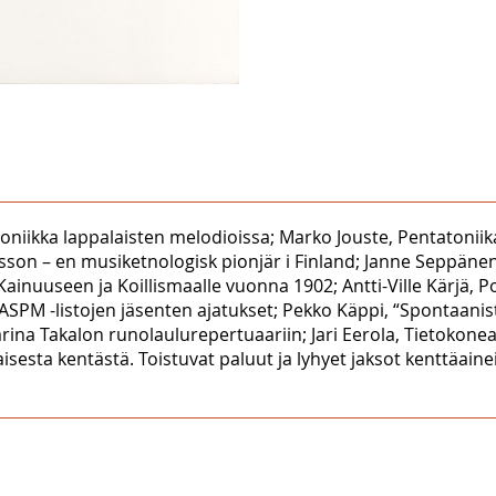
atoniikka lappalaisten melodioissa; Marko Jouste, Pentatonii
sson – en musiketnologisk pionjär i Finland; Janne Seppänen
inuuseen ja Koillismaalle vuonna 1902; Antti-Ville Kärjä, P
PM -listojen jäsenten ajatukset; Pekko Käppi, “Spontaanisti
rina Takalon runolaulurepertuaariin; Jari Eerola, Tietokone
isesta kentästä. Toistuvat paluut ja lyhyet jaksot kenttäaine