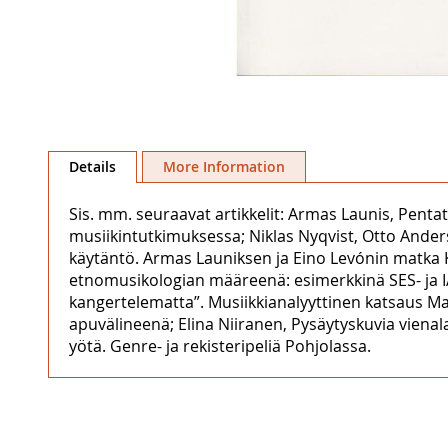
Skip
to
Details
More Information
the
beginning
Sis. mm. seuraavat artikkelit: Armas Launis, Pent
of
musiikintutkimuksessa; Niklas Nyqvist, Otto Ander
the
käytäntö. Armas Launiksen ja Eino Levónin matka Ka
images
etnomusikologian määreenä: esimerkkinä SES- ja IAS
gallery
kangertelematta”. Musiikkianalyyttinen katsaus Ma
apuvälineenä; Elina Niiranen, Pysäytyskuvia vienala
yötä. Genre- ja rekisteripeliä Pohjolassa.