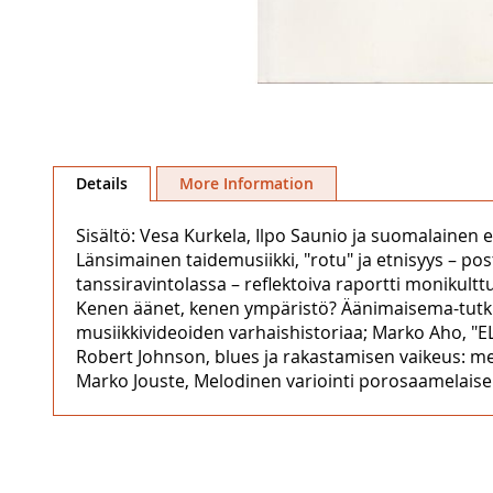
Skip
to
Details
More Information
the
beginning
Sisältö: Vesa Kurkela, Ilpo Saunio ja suomalainen
of
Länsimainen taidemusiikki, "rotu" ja etnisyys – pos
the
tanssiravintolassa – reflektoiva raportti monikult
images
Kenen äänet, kenen ympäristö? Äänimaisema-tutki
gallery
musiikkivideoiden varhaishistoriaa; Marko Aho, 
Robert Johnson, blues ja rakastamisen vaikeus: men
Marko Jouste, Melodinen variointi porosaamelaise