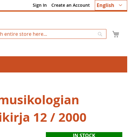
Language
English
Sign In
Create an Account
My Ca
Search
musikologian
kirja 12 / 2000
IN STOCK