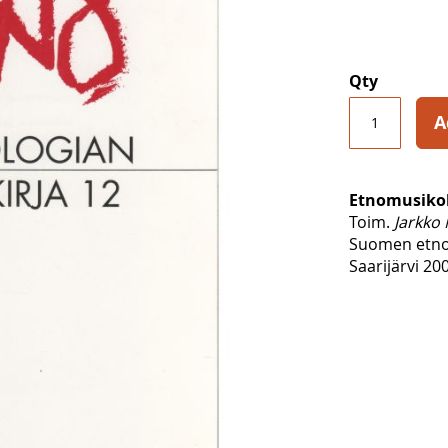
Qty
A
Etnomusikolo
Toim.
Jarkko
Suomen etno
Saarijärvi 20