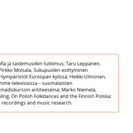
fia ja taidemusiikin tutkimus; Taru Leppänen,
a; Pirkko Moisala, Sukupuolen esittyminen
ääniympäristöt Euroopan kylissä; Heikki Uimonen,
mme televisiossa – suomalaisten
mädiskurssin antiteeseinä; Marko Niemelä,
ling, On Polish Folkdances and the Finnish Polska;
 recordings and music research.