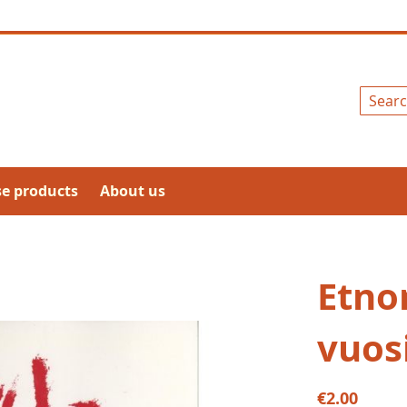
Search
se products
About us
Etno
vuosi
€2.00