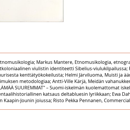
 etnomusikologia; Markus Mantere, Etnomusikologia, etnogra
tkoloniaalinen viulistin identiteetti Sibelius-viulukilpailuss
tuurisesta kenttätyökokeilusta; Helmi Järviluoma, Muisti ja 
muksen metodologiaa; Antti-Ville Kärjä, Meidän vahanukke
"ELÄMÄÄ SUUREMMAT" – Suomi-iskelmän kuolemattomat iskel
taalihistoriallinen katsaus deltabluesin lyriikkaan; Ewa Dah
n Kaapin-Jounin joiussa; Risto Pekka Pennanen, Commercial