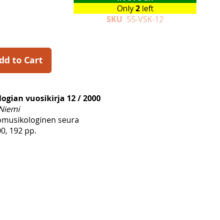
Only
2
left
SKU
55-VSK-12
dd to Cart
gian vuosikirja 12 / 2000
 Niemi
musikologinen seura
00, 192 pp.