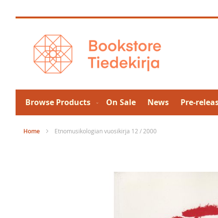
Skip
to
Content
Browse Products
On Sale
News
Pre-relea
Home
Etnomusikologian vuosikirja 12 / 2000
Skip
to
the
end
of
the