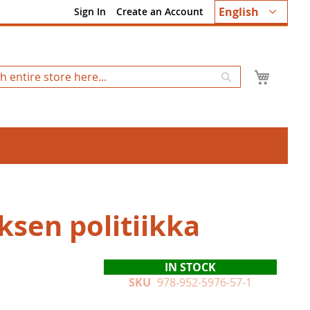
Language
English
Sign In
Create an Account
My Ca
Search
ksen politiikka
IN STOCK
SKU
978-952-5976-57-1