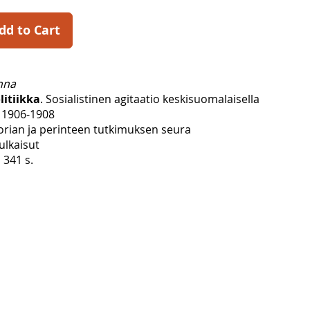
dd to Cart
nna
litiikka
. Sosialistinen agitaatio keskisuomalaisella
 1906-1908
orian ja perinteen tutkimuksen seura
julkaisut
 341 s.