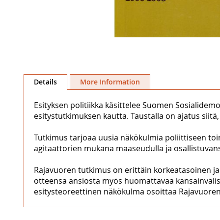
Skip
to
Details
More Information
the
beginning
Esityksen politiikka käsittelee Suomen Sosialidem
of
esitystutkimuksen kautta. Taustalla on ajatus siitä,
the
images
Tutkimus tarjoaa uusia näkökulmia poliittiseen t
gallery
agitaattorien mukana maaseudulla ja osallistuvansa
Rajavuoren tutkimus on erittäin korkeatasoinen ja
otteensa ansiosta myös huomattavaa kansainvälistä 
esitysteoreettinen näkökulma osoittaa Rajavuoren