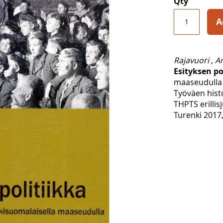
Qty
A
Rajavuori , A
Esityksen po
maaseudulla
Työväen hist
THPTS erillis
Turenki 2017,