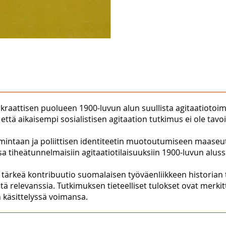
okraattisen puolueen 1900-luvun alun suullista agitaatioto
 että aikaisempi sosialistisen agitaation tutkimus ei ole tavoi
oimintaan ja poliittisen identiteetin muotoutumiseen maase
 tiheätunnelmaisiin agitaatiotilaisuuksiin 1900-luvun aluss
 tärkeä kontribuutio suomalaisen työväenliikkeen historian 
relevanssia. Tutkimuksen tieteelliset tulokset ovat merkittä
 käsittelyssä voimansa.