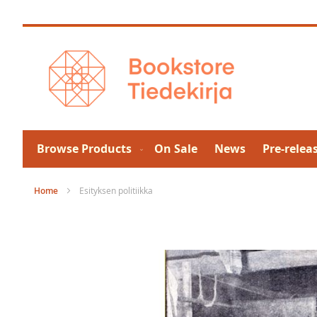
Skip
to
Content
Browse Products
On Sale
News
Pre-relea
Home
Esityksen politiikka
Skip
to
the
end
of
the