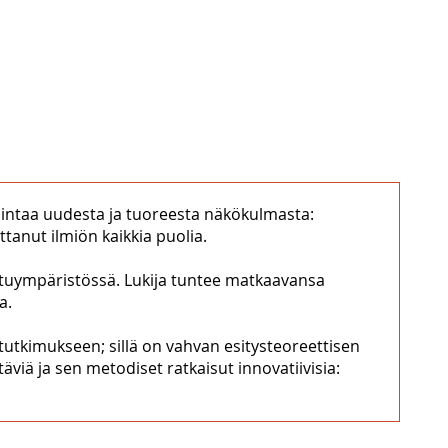
imintaa uudesta ja tuoreesta näkökulmasta:
ttanut ilmiön kaikkia puolia.
utuympäristössä. Lukija tuntee matkaavansa
a.
tutkimukseen; sillä on vahvan esitysteoreettisen
viä ja sen metodiset ratkaisut innovatiivisia: