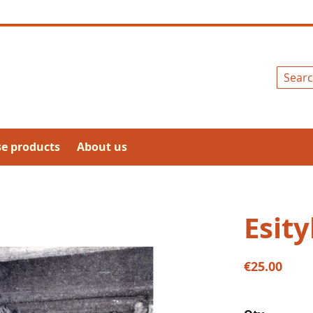
Search
se products
About us
Esity
€25.00