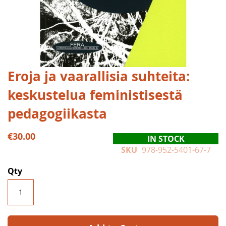
Skip
Eroja ja vaarallisia suhteita:
to
keskustelua feministisestä
the
beginning
pedagogiikasta
of
the
€30.00
images
IN STOCK
gallery
SKU
978-952-5401-67-7
Qty